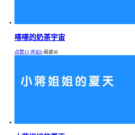
嗏嗏的奶茶宇宙
点赞15
评论0
阅读
36