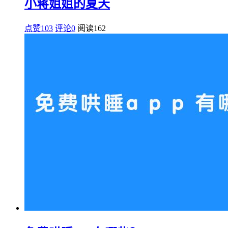
小蒋姐姐的夏天
点赞103
评论0
阅读
162