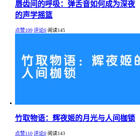
唇齿间的呼吸：弹舌音如何成为深夜
的声学摇篮
点赞109
评论0
阅读
145
竹取物语：辉夜姬的月光与人间枷锁
点赞110
评论0
阅读
143