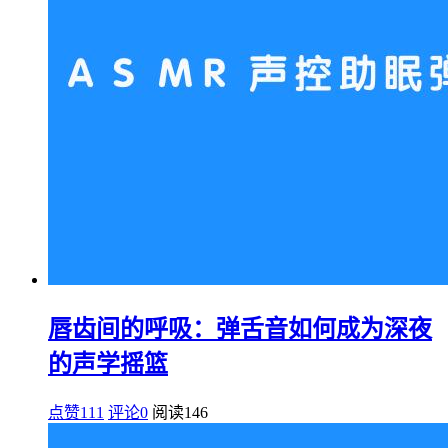
唇齿间的呼吸：弹舌音如何成为深夜
的声学摇篮
点赞111
评论0
阅读
146