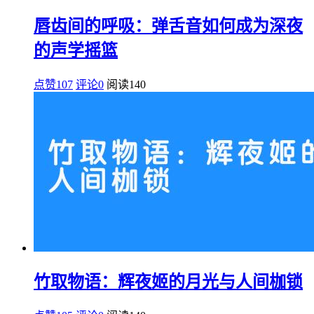
唇齿间的呼吸：弹舌音如何成为深夜
的声学摇篮
点赞107
评论0
阅读
140
竹取物语：辉夜姬的月光与人间枷锁