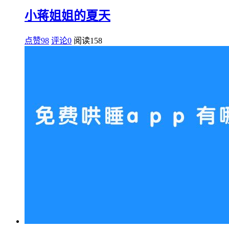
小蒋姐姐的夏天
点赞98
评论0
阅读
158