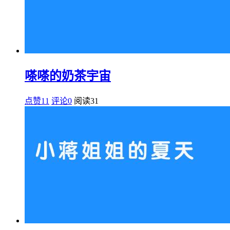
嗏嗏的奶茶宇宙
点赞11
评论0
阅读
31