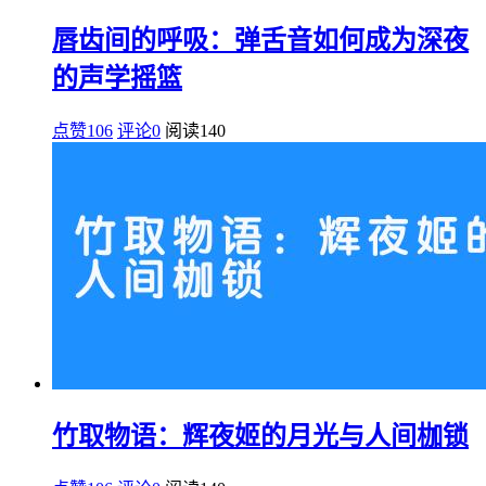
唇齿间的呼吸：弹舌音如何成为深夜
的声学摇篮
点赞106
评论0
阅读
140
竹取物语：辉夜姬的月光与人间枷锁