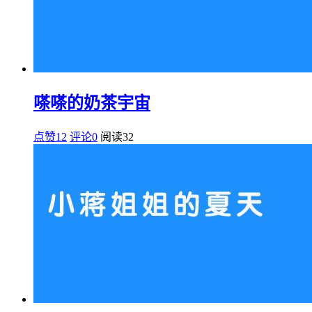
嗏嗏的奶茶宇宙
点赞12
评论0
阅读
32