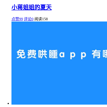
小蒋姐姐的夏天
点赞99
评论0
阅读
158