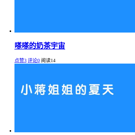
嗏嗏的奶茶宇宙
点赞3
评论0
阅读
14