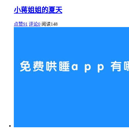
小蒋姐姐的夏天
点赞91
评论0
阅读
148