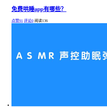
免费哄睡app有哪些？
点赞91
评论0
阅读
136