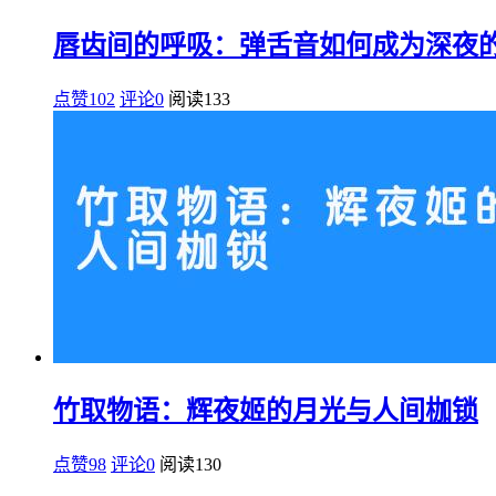
唇齿间的呼吸：弹舌音如何成为深夜
点赞102
评论0
阅读
133
竹取物语：辉夜姬的月光与人间枷锁
点赞98
评论0
阅读
130