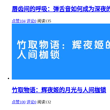
唇齿间的呼吸：弹舌音如何成为深夜
点赞104
评论0
阅读
135
竹取物语：辉夜姬的月光与人间枷锁
点赞100
评论0
阅读
132