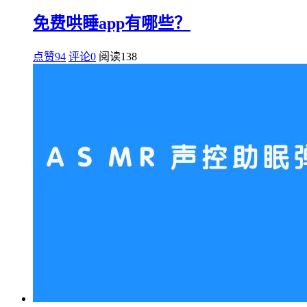
免费哄睡app有哪些？
点赞94
评论0
阅读
138