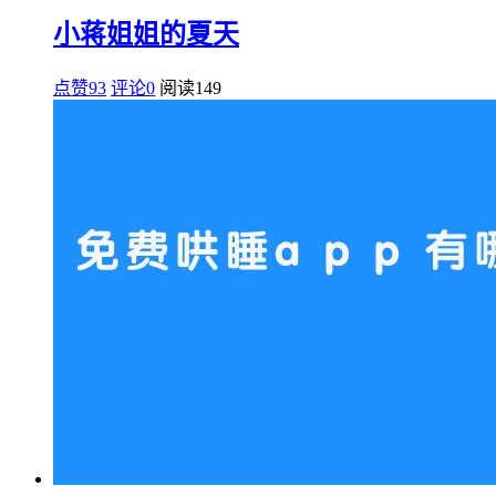
小蒋姐姐的夏天
点赞93
评论0
阅读
149