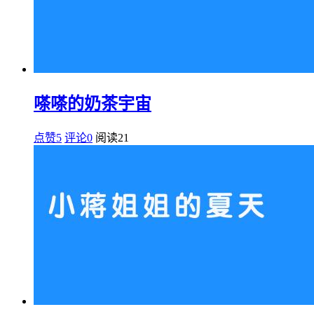
嗏嗏的奶茶宇宙
点赞5
评论0
阅读
21