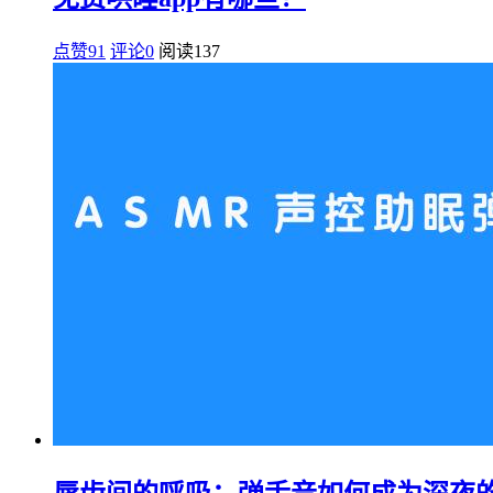
点赞91
评论0
阅读
137