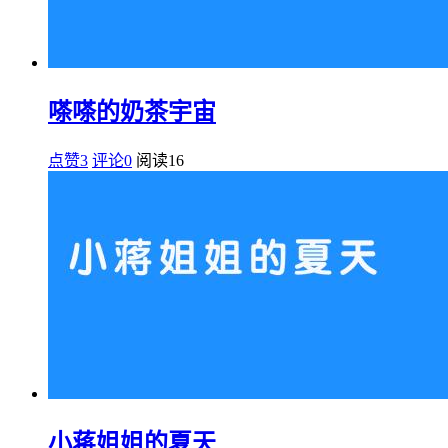
嗏嗏的奶茶宇宙
点赞3
评论0
阅读
16
小蒋姐姐的夏天