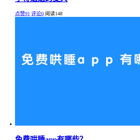
点赞91
评论0
阅读
148
免费哄睡app有哪些？