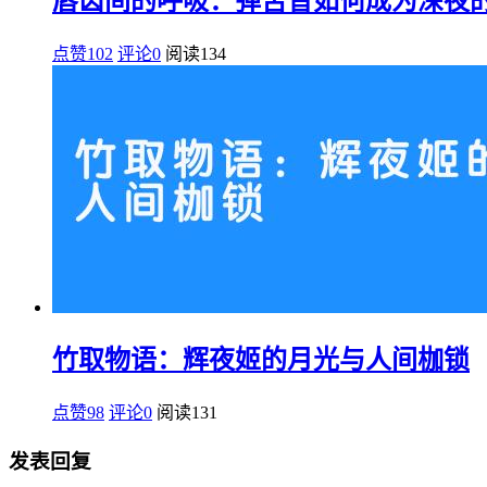
唇齿间的呼吸：弹舌音如何成为深夜
点赞102
评论0
阅读
134
竹取物语：辉夜姬的月光与人间枷锁
点赞98
评论0
阅读
131
发表回复