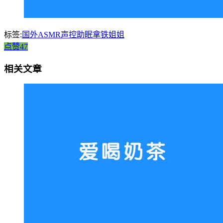
标签:
国外ASMR声控助眠拿铁姐姐
点赞47
相关文章