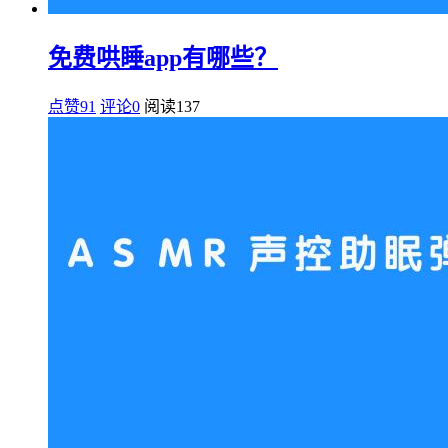
免费哄睡app有哪些？
点赞91
评论0
阅读
137