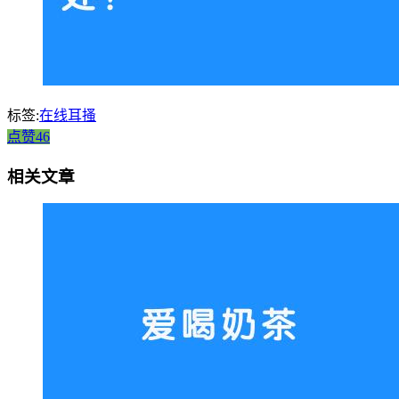
标签:
在线耳搔
点赞46
相关文章