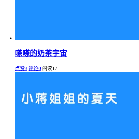
嗏嗏的奶茶宇宙
点赞3
评论0
阅读
17