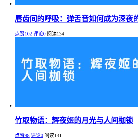
唇齿间的呼吸：弹舌音如何成为深夜
点赞102
评论0
阅读
134
竹取物语：辉夜姬的月光与人间枷锁
点赞98
评论0
阅读
131