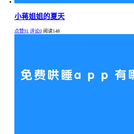
小蒋姐姐的夏天
点赞91
评论0
阅读
148