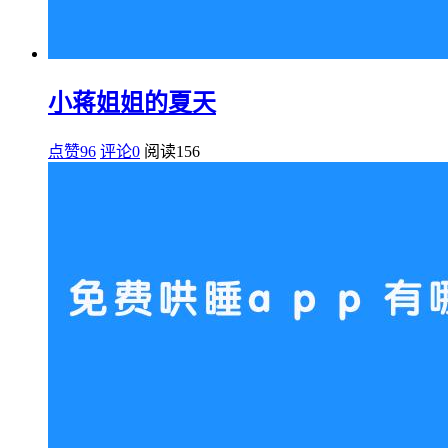
小蒋姐姐的夏天
点赞96
评论0
阅读
156