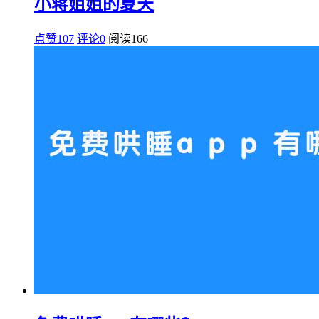
小蒋姐姐的夏天
点赞107
评论0
阅读
166