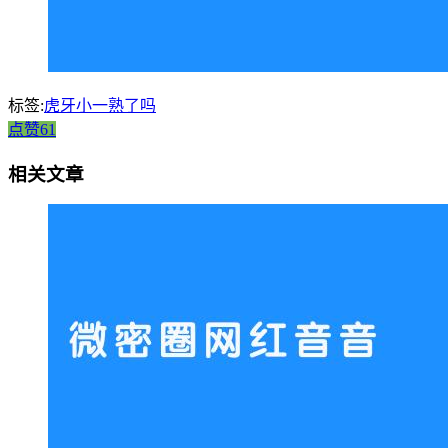
标签:
虎牙小一熟了吗
点赞61
相关文章