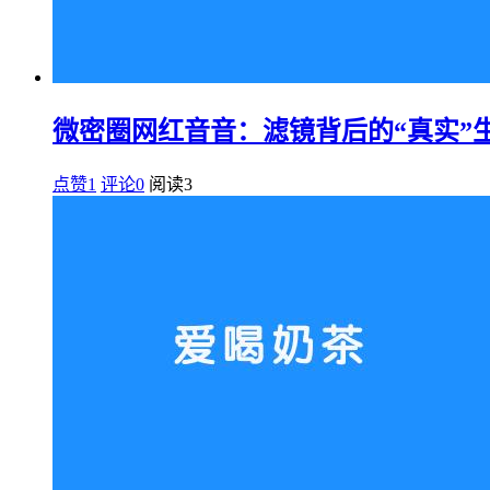
微密圈网红音音：滤镜背后的“真实”
点赞1
评论0
阅读
3