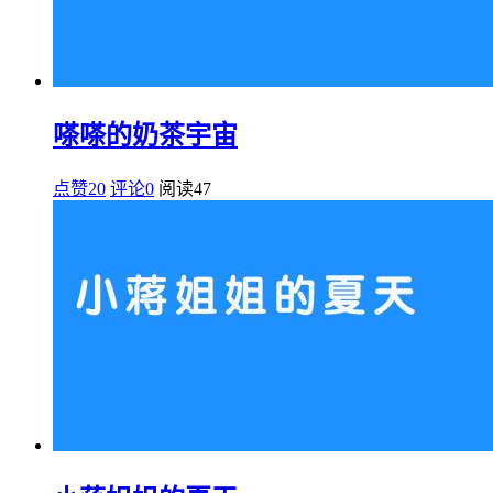
嗏嗏的奶茶宇宙
点赞20
评论0
阅读
47