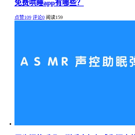
免费哄睡app有哪些？
点赞109
评论0
阅读
159