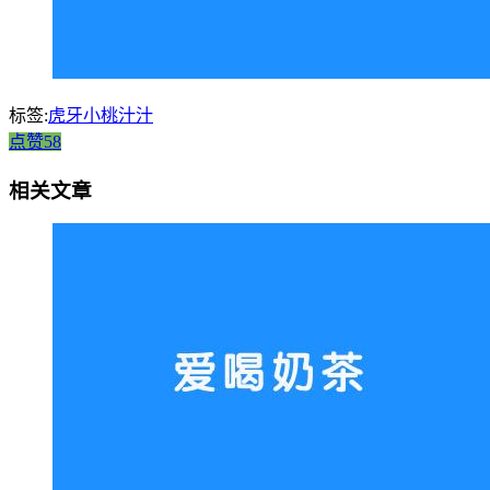
标签:
虎牙小桃汁汁
点赞58
相关文章