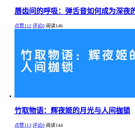
唇齿间的呼吸：弹舌音如何成为深夜
点赞112
评论0
阅读
146
竹取物语：辉夜姬的月光与人间枷锁
点赞113
评论0
阅读
144