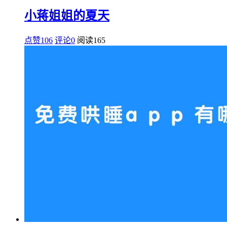
小蒋姐姐的夏天
点赞106
评论0
阅读
165