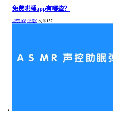
免费哄睡app有哪些？
点赞108
评论0
阅读
157