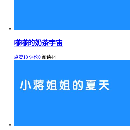
嗏嗏的奶茶宇宙
点赞18
评论0
阅读
44