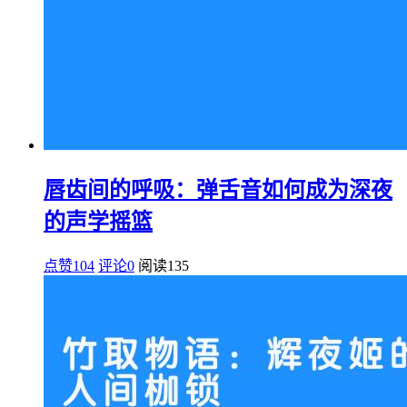
唇齿间的呼吸：弹舌音如何成为深夜
的声学摇篮
点赞104
评论0
阅读
135