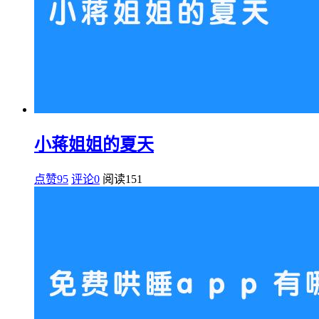
小蒋姐姐的夏天
点赞95
评论0
阅读
151