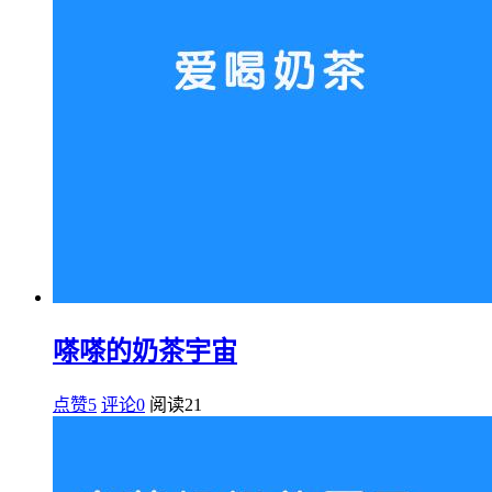
嗏嗏的奶茶宇宙
点赞5
评论0
阅读
21