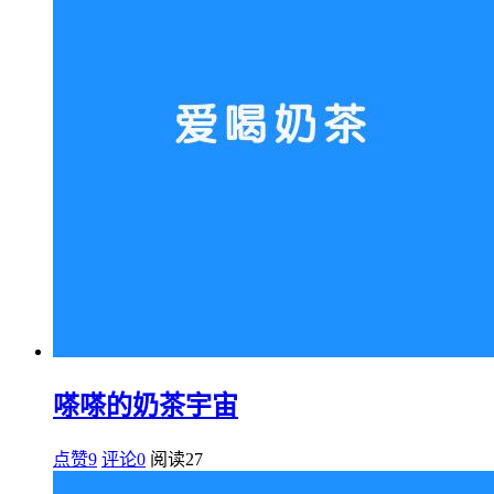
嗏嗏的奶茶宇宙
点赞9
评论0
阅读
27