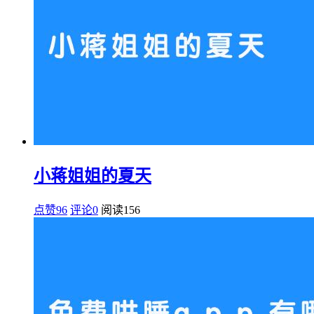
小蒋姐姐的夏天
点赞96
评论0
阅读
156