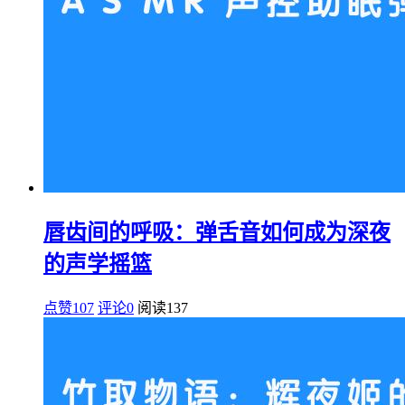
唇齿间的呼吸：弹舌音如何成为深夜
的声学摇篮
点赞107
评论0
阅读
137