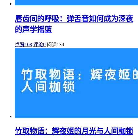
唇齿间的呼吸：弹舌音如何成为深夜
的声学摇篮
点赞108
评论0
阅读
139
竹取物语：辉夜姬的月光与人间枷锁