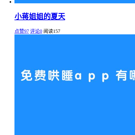
小蒋姐姐的夏天
点赞97
评论0
阅读
157