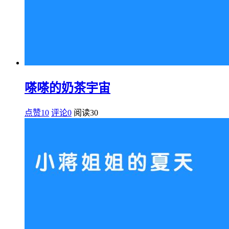
嗏嗏的奶茶宇宙
点赞10
评论0
阅读
30