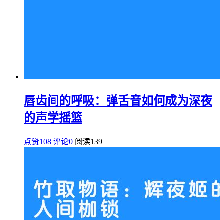
唇齿间的呼吸：弹舌音如何成为深夜
的声学摇篮
点赞108
评论0
阅读
139