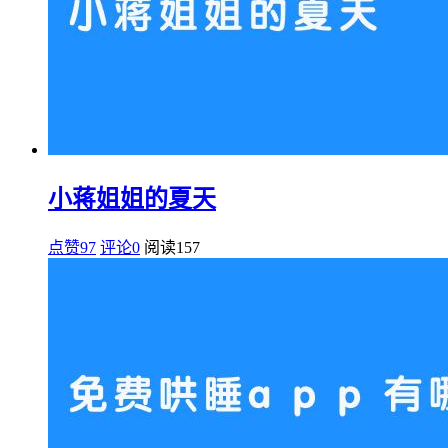
小蒋姐姐的夏天
点赞97
评论0
阅读
157