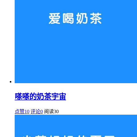
嗏嗏的奶茶宇宙
点赞10
评论0
阅读
30