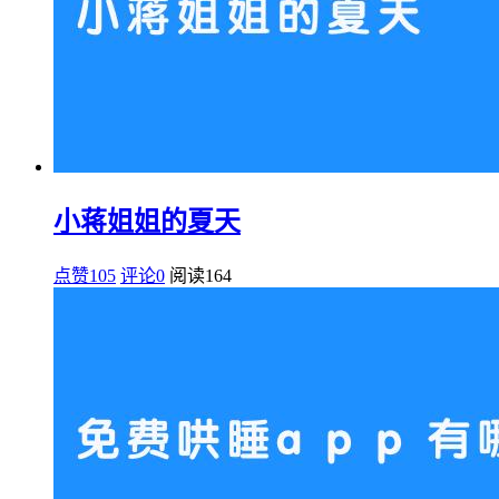
小蒋姐姐的夏天
点赞105
评论0
阅读
164