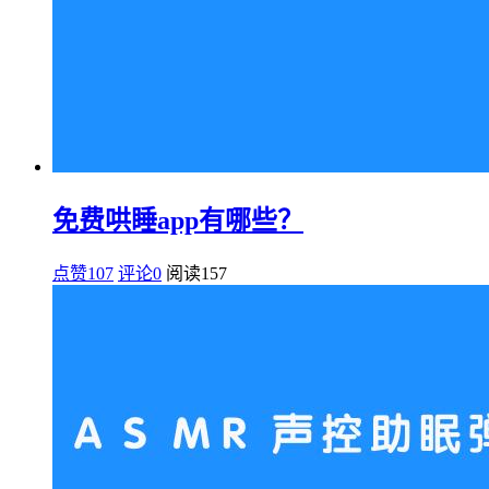
免费哄睡app有哪些？
点赞107
评论0
阅读
157