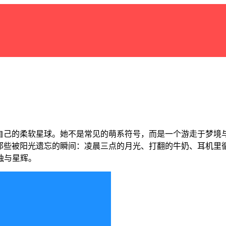
属于自己的柔软星球。她不是常见的萌系符号，而是一个游走于梦
捕捉那些被阳光遗忘的瞬间：凌晨三点的月光、打翻的牛奶、耳机
独与星辉。