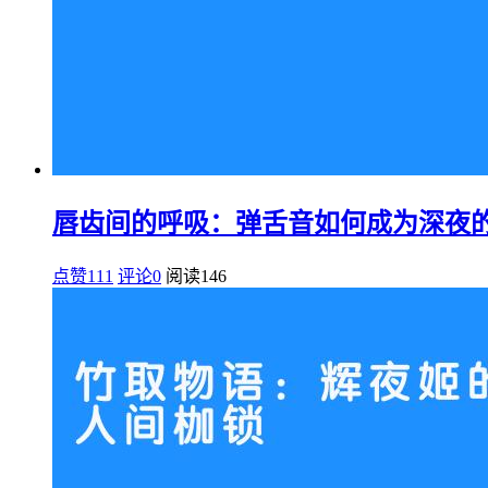
唇齿间的呼吸：弹舌音如何成为深夜
点赞111
评论0
阅读
146