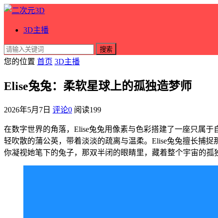
3D主播
搜索
您的位置
首页
3D主播
Elise兔兔：柔软星球上的孤独造梦师
2026年5月7日
评论0
阅读
199
在数字世界的角落，Elise兔兔用像素与色彩搭建了一座只
轻吹散的蒲公英，带着淡淡的疏离与温柔。Elise兔兔擅长
你凝视她笔下的兔子，那双半闭的眼睛里，藏着整个宇宙的孤