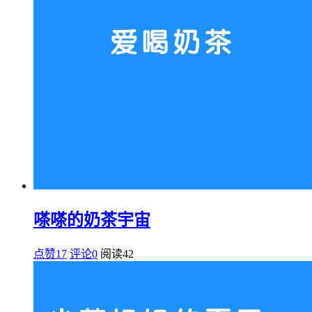
嗏嗏的奶茶宇宙
点赞17
评论0
阅读
42