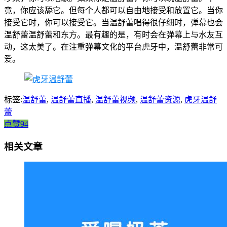
竟，你应该舔它。但每个人都可以自由地接受和放置它。当你
接受它时，你可以接受它。当温舒蕾唱得很仔细时，弹幕也会
温舒蕾温舒蕾和东方。最有趣的是，有时会在弹幕上与水友互
动，这太美了。在注重弹幕文化的平台虎牙中，温舒蕾非常可
爱。
标签:
温舒蕾
,
温舒蕾直播
,
温舒蕾视频
,
温舒蕾资源
,
虎牙温舒
蕾
点赞94
相关文章