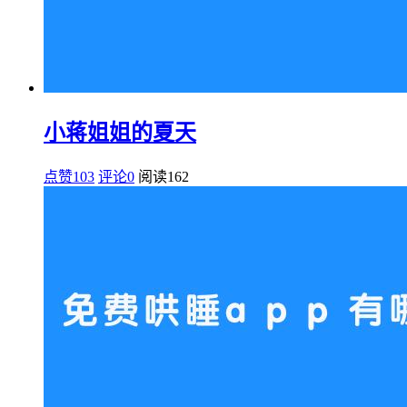
小蒋姐姐的夏天
点赞103
评论0
阅读
162