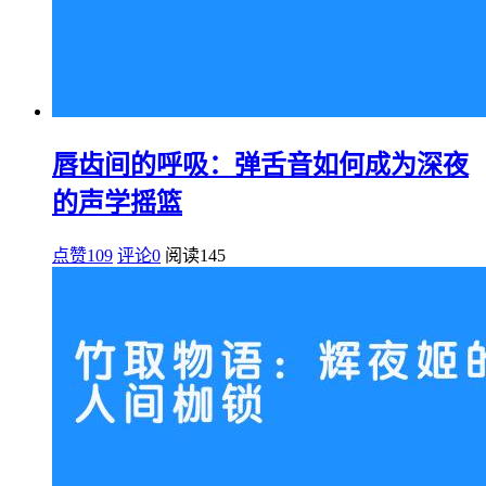
唇齿间的呼吸：弹舌音如何成为深夜
的声学摇篮
点赞109
评论0
阅读
145