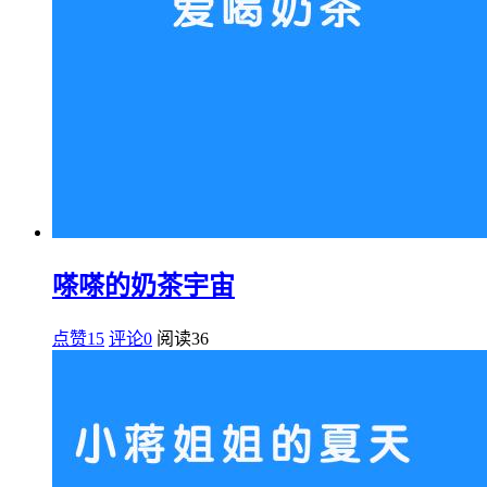
嗏嗏的奶茶宇宙
点赞15
评论0
阅读
36