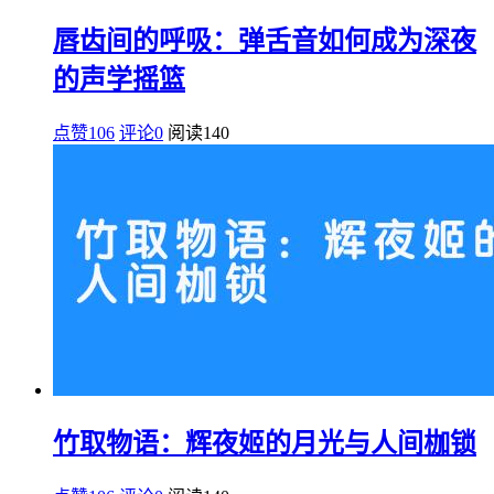
唇齿间的呼吸：弹舌音如何成为深夜
的声学摇篮
点赞106
评论0
阅读
140
竹取物语：辉夜姬的月光与人间枷锁