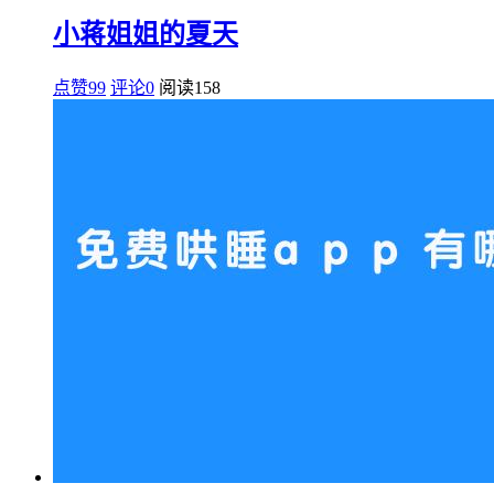
小蒋姐姐的夏天
点赞99
评论0
阅读
158