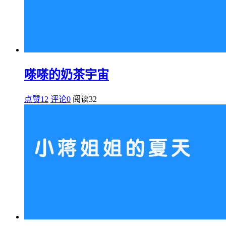
嗏嗏的奶茶宇宙
点赞12
评论0
阅读
32